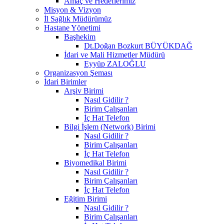
Amaç ve Hedeflerimiz
Misyon & Vizyon
İl Sağlık Müdürümüz
Hastane Yönetimi
Başhekim
Dt.Doğan Bozkurt BÜYÜKDAĞ
İdari ve Mali Hizmetler Müdürü
Eyyüp ZALOĞLU
Organizasyon Şeması
İdari Birimler
Arşiv Birimi
Nasıl Gidilir ?
Birim Çalışanları
İç Hat Telefon
Bilgi İşlem (Network) Birimi
Nasıl Gidilir ?
Birim Çalışanları
İç Hat Telefon
Biyomedikal Birimi
Nasıl Gidilir ?
Birim Çalışanları
İç Hat Telefon
Eğitim Birimi
Nasıl Gidilir ?
Birim Çalışanları