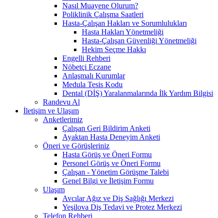
Nasıl Muayene Olurum?
Poliklinik Çalışma Saatleri
Hasta-Çalışan Hakları ve Sorumlulukları
Hasta Hakları Yönetmeliği
Hasta-Çalışan Güvenliği Yönetmeliği
Hekim Seçme Hakkı
Engelli Rehberi
Nöbetçi Eczane
Anlaşmalı Kurumlar
Medula Tesis Kodu
Dental (DİŞ) Yaralanmalarında İlk Yardım Bilgisi
Randevu Al
İletişim ve Ulaşım
Anketlerimiz
Çalışan Geri Bildirim Anketi
Ayaktan Hasta Deneyim Anketi
Öneri ve Görüşleriniz
Hasta Görüş ve Öneri Formu
Personel Görüş ve Öneri Formu
Çalışan - Yönetim Görüşme Talebi
Genel Bilgi ve İletişim Formu
Ulaşım
Avcılar Ağız ve Diş Sağlığı Merkezi
Yeşilova Diş Tedavi ve Protez Merkezi
Telefon Rehberi