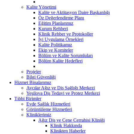
Kalite Yönetimi
Kalite ve Aktitasyon Daire Başkanlığı
Öz Değerlendirme Planı
Eğitim Planlarımız
Kurum Rehberi
Klinik Rehber ve Protokoller
İyi Uygulama Örnekleri
Kalite Politikamız
Ekip ve Komiteler
Bölüm ve Kalite Sorumluları
Bölüm Kalite Hedefleri
Projeler
Bilgi Güvenliği
Hizmet Binalarımız
Avcılar Ağız ve Diş Sağlığı Merkezi
Yeşilova Diş Tedavi ve Protez Merkezi
Tıbbi Birimler
Evde Sağlık Hizmetleri
Görüntüleme Hizmetleri
Kliniklerimiz
Ağız Diş ve Çene Cerrahisi Kliniği
Klinik Hakkında
Klinikten Haberler