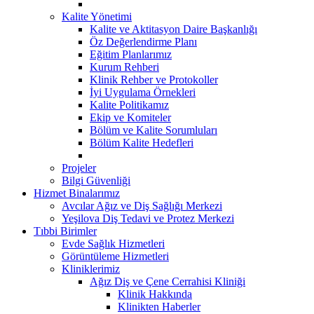
Kalite Yönetimi
Kalite ve Aktitasyon Daire Başkanlığı
Öz Değerlendirme Planı
Eğitim Planlarımız
Kurum Rehberi
Klinik Rehber ve Protokoller
İyi Uygulama Örnekleri
Kalite Politikamız
Ekip ve Komiteler
Bölüm ve Kalite Sorumluları
Bölüm Kalite Hedefleri
Projeler
Bilgi Güvenliği
Hizmet Binalarımız
Avcılar Ağız ve Diş Sağlığı Merkezi
Yeşilova Diş Tedavi ve Protez Merkezi
Tıbbi Birimler
Evde Sağlık Hizmetleri
Görüntüleme Hizmetleri
Kliniklerimiz
Ağız Diş ve Çene Cerrahisi Kliniği
Klinik Hakkında
Klinikten Haberler