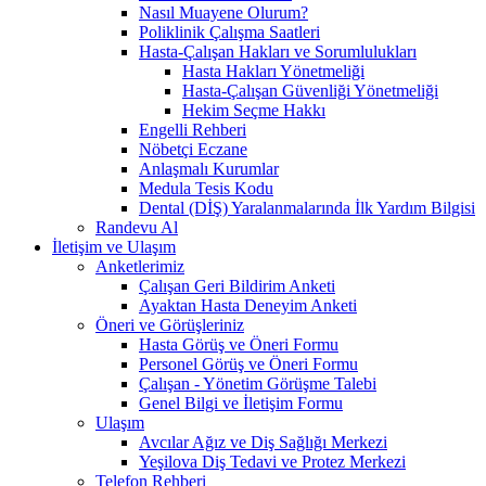
Nasıl Muayene Olurum?
Poliklinik Çalışma Saatleri
Hasta-Çalışan Hakları ve Sorumlulukları
Hasta Hakları Yönetmeliği
Hasta-Çalışan Güvenliği Yönetmeliği
Hekim Seçme Hakkı
Engelli Rehberi
Nöbetçi Eczane
Anlaşmalı Kurumlar
Medula Tesis Kodu
Dental (DİŞ) Yaralanmalarında İlk Yardım Bilgisi
Randevu Al
İletişim ve Ulaşım
Anketlerimiz
Çalışan Geri Bildirim Anketi
Ayaktan Hasta Deneyim Anketi
Öneri ve Görüşleriniz
Hasta Görüş ve Öneri Formu
Personel Görüş ve Öneri Formu
Çalışan - Yönetim Görüşme Talebi
Genel Bilgi ve İletişim Formu
Ulaşım
Avcılar Ağız ve Diş Sağlığı Merkezi
Yeşilova Diş Tedavi ve Protez Merkezi
Telefon Rehberi