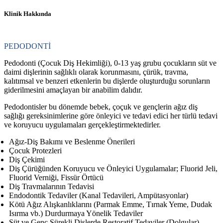
Klinik Hakkında
PEDODONTİ
Pedodonti (Çocuk Diş Hekimliği), 0-13 yaş grubu çocukların süt ve
daimi dişlerinin sağlıklı olarak korunmasını, çürük, travma,
kalıtımsal ve benzeri etkenlerin bu dişlerde oluşturduğu sorunların
giderilmesini amaçlayan bir anabilim dalıdır.
Pedodontisler bu dönemde bebek, çoçuk ve gençlerin ağız diş
sağlığı gereksinimlerine göre önleyici ve tedavi edici her türlü tedavi
ve koruyucu uygulamaları gerçekleştirmektedirler.
Ağız-Diş Bakımı ve Beslenme Önerileri
Çocuk Protezleri
Diş Çekimi
Diş Çürüğünden Koruyucu ve Önleyici Uygulamalar; Fluorid Jeli,
Fluorid Verniği, Fissür Örtücü
Diş Travmalarının Tedavisi
Endodontik Tedaviler (Kanal Tedavileri, Ampütasyonlar)
Kötü Ağız Alışkanlıklarını (Parmak Emme, Tırnak Yeme, Dudak
Isırma vb.) Durdurmaya Yönelik Tedaviler
Süt ve Genç Sürekli Dişlerde Restoratif Tedaviler (Dolgular)