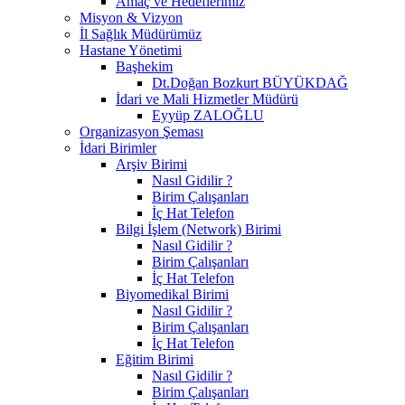
Amaç ve Hedeflerimiz
Misyon & Vizyon
İl Sağlık Müdürümüz
Hastane Yönetimi
Başhekim
Dt.Doğan Bozkurt BÜYÜKDAĞ
İdari ve Mali Hizmetler Müdürü
Eyyüp ZALOĞLU
Organizasyon Şeması
İdari Birimler
Arşiv Birimi
Nasıl Gidilir ?
Birim Çalışanları
İç Hat Telefon
Bilgi İşlem (Network) Birimi
Nasıl Gidilir ?
Birim Çalışanları
İç Hat Telefon
Biyomedikal Birimi
Nasıl Gidilir ?
Birim Çalışanları
İç Hat Telefon
Eğitim Birimi
Nasıl Gidilir ?
Birim Çalışanları