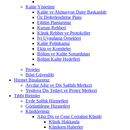
Kalite Yönetimi
Kalite ve Aktitasyon Daire Başkanlığı
Öz Değerlendirme Planı
Eğitim Planlarımız
Kurum Rehberi
Klinik Rehber ve Protokoller
İyi Uygulama Örnekleri
Kalite Politikamız
Ekip ve Komiteler
Bölüm ve Kalite Sorumluları
Bölüm Kalite Hedefleri
Projeler
Bilgi Güvenliği
Hizmet Binalarımız
Avcılar Ağız ve Diş Sağlığı Merkezi
Yeşilova Diş Tedavi ve Protez Merkezi
Tıbbi Birimler
Evde Sağlık Hizmetleri
Görüntüleme Hizmetleri
Kliniklerimiz
Ağız Diş ve Çene Cerrahisi Kliniği
Klinik Hakkında
Klinikten Haberler