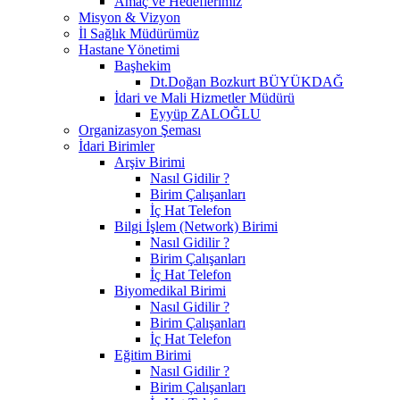
Amaç ve Hedeflerimiz
Misyon & Vizyon
İl Sağlık Müdürümüz
Hastane Yönetimi
Başhekim
Dt.Doğan Bozkurt BÜYÜKDAĞ
İdari ve Mali Hizmetler Müdürü
Eyyüp ZALOĞLU
Organizasyon Şeması
İdari Birimler
Arşiv Birimi
Nasıl Gidilir ?
Birim Çalışanları
İç Hat Telefon
Bilgi İşlem (Network) Birimi
Nasıl Gidilir ?
Birim Çalışanları
İç Hat Telefon
Biyomedikal Birimi
Nasıl Gidilir ?
Birim Çalışanları
İç Hat Telefon
Eğitim Birimi
Nasıl Gidilir ?
Birim Çalışanları