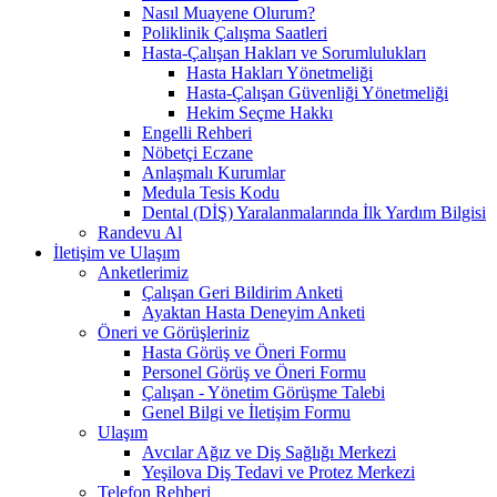
Nasıl Muayene Olurum?
Poliklinik Çalışma Saatleri
Hasta-Çalışan Hakları ve Sorumlulukları
Hasta Hakları Yönetmeliği
Hasta-Çalışan Güvenliği Yönetmeliği
Hekim Seçme Hakkı
Engelli Rehberi
Nöbetçi Eczane
Anlaşmalı Kurumlar
Medula Tesis Kodu
Dental (DİŞ) Yaralanmalarında İlk Yardım Bilgisi
Randevu Al
İletişim ve Ulaşım
Anketlerimiz
Çalışan Geri Bildirim Anketi
Ayaktan Hasta Deneyim Anketi
Öneri ve Görüşleriniz
Hasta Görüş ve Öneri Formu
Personel Görüş ve Öneri Formu
Çalışan - Yönetim Görüşme Talebi
Genel Bilgi ve İletişim Formu
Ulaşım
Avcılar Ağız ve Diş Sağlığı Merkezi
Yeşilova Diş Tedavi ve Protez Merkezi
Telefon Rehberi