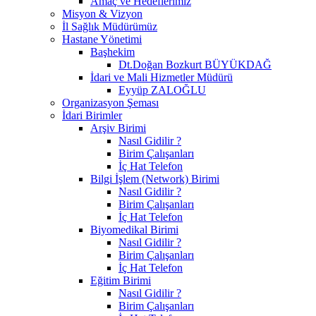
Amaç ve Hedeflerimiz
Misyon & Vizyon
İl Sağlık Müdürümüz
Hastane Yönetimi
Başhekim
Dt.Doğan Bozkurt BÜYÜKDAĞ
İdari ve Mali Hizmetler Müdürü
Eyyüp ZALOĞLU
Organizasyon Şeması
İdari Birimler
Arşiv Birimi
Nasıl Gidilir ?
Birim Çalışanları
İç Hat Telefon
Bilgi İşlem (Network) Birimi
Nasıl Gidilir ?
Birim Çalışanları
İç Hat Telefon
Biyomedikal Birimi
Nasıl Gidilir ?
Birim Çalışanları
İç Hat Telefon
Eğitim Birimi
Nasıl Gidilir ?
Birim Çalışanları