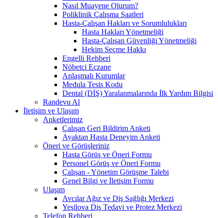
Nasıl Muayene Olurum?
Poliklinik Çalışma Saatleri
Hasta-Çalışan Hakları ve Sorumlulukları
Hasta Hakları Yönetmeliği
Hasta-Çalışan Güvenliği Yönetmeliği
Hekim Seçme Hakkı
Engelli Rehberi
Nöbetçi Eczane
Anlaşmalı Kurumlar
Medula Tesis Kodu
Dental (DİŞ) Yaralanmalarında İlk Yardım Bilgisi
Randevu Al
İletişim ve Ulaşım
Anketlerimiz
Çalışan Geri Bildirim Anketi
Ayaktan Hasta Deneyim Anketi
Öneri ve Görüşleriniz
Hasta Görüş ve Öneri Formu
Personel Görüş ve Öneri Formu
Çalışan - Yönetim Görüşme Talebi
Genel Bilgi ve İletişim Formu
Ulaşım
Avcılar Ağız ve Diş Sağlığı Merkezi
Yeşilova Diş Tedavi ve Protez Merkezi
Telefon Rehberi