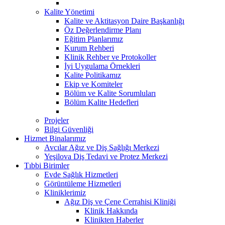
Kalite Yönetimi
Kalite ve Aktitasyon Daire Başkanlığı
Öz Değerlendirme Planı
Eğitim Planlarımız
Kurum Rehberi
Klinik Rehber ve Protokoller
İyi Uygulama Örnekleri
Kalite Politikamız
Ekip ve Komiteler
Bölüm ve Kalite Sorumluları
Bölüm Kalite Hedefleri
Projeler
Bilgi Güvenliği
Hizmet Binalarımız
Avcılar Ağız ve Diş Sağlığı Merkezi
Yeşilova Diş Tedavi ve Protez Merkezi
Tıbbi Birimler
Evde Sağlık Hizmetleri
Görüntüleme Hizmetleri
Kliniklerimiz
Ağız Diş ve Çene Cerrahisi Kliniği
Klinik Hakkında
Klinikten Haberler