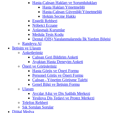
Hasta-Çalışan Hakları ve Sorumlulukları
Hasta Hakları Yönetmeliği
Hasta-Çalışan Güvenliği Yönetmeliği
Hekim Seçme Hakkı
Engelli Rehberi
Nöbetçi Eczane
Anlaşmalı Kurumlar
Medula Tesis Kodu
Dental (DİŞ) Yaralanmalarında İlk Yardım Bilgisi
Randevu Al
İletişim ve Ulaşım
Anketlerimiz
Çalışan Geri Bildirim Anketi
Ayaktan Hasta Deneyim Anketi
Öneri ve Görüşleriniz
Hasta Görüş ve Öneri Formu
Personel Görüş ve Öneri Formu
Çalışan - Yönetim Görüşme Talebi
Genel Bilgi ve İletişim Formu
Ulaşım
Avcılar Ağız ve Diş Sağlığı Merkezi
Yeşilova Diş Tedavi ve Protez Merkezi
Telefon Rehberi
Sık Sorulan Sorular
Dijital Medya