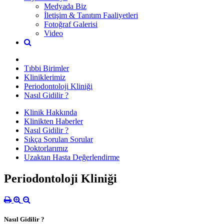
Medyada Biz
İletişim & Tanıtım Faaliyetleri
Fotoğraf Galerisi
Video
Tıbbi Birimler
Kliniklerimiz
Periodontoloji Kliniği
Nasıl Gidilir ?
Klinik Hakkında
Klinikten Haberler
Nasıl Gidilir ?
Sıkça Sorulan Sorular
Doktorlarımız
Uzaktan Hasta Değerlendirme
Periodontoloji Kliniği
Nasıl Gidilir ?