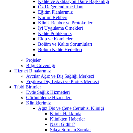
Kalite ve Aktitasyon Daire Başkanlığı
Öz Değerlendirme Planı
Eğitim Planlarımız
Kurum Rehberi
Klinik Rehber ve Protokoller
İyi Uygulama Örnekleri
Kalite Politikamız
Ekip ve Komiteler
Bölüm ve Kalite Sorumluları
Bölüm Kalite Hedefleri
Projeler
Bilgi Güvenliği
Hizmet Binalarımız
Avcılar Ağız ve Diş Sağlığı Merkezi
Yeşilova Diş Tedavi ve Protez Merkezi
Tıbbi Birimler
Evde Sağlık Hizmetleri
Görüntüleme Hizmetleri
Kliniklerimiz
Ağız Diş ve Çene Cerrahisi Kliniği
Klinik Hakkında
Klinikten Haberler
Nasıl Gidilir?
Sıkça Sorulan Sorular