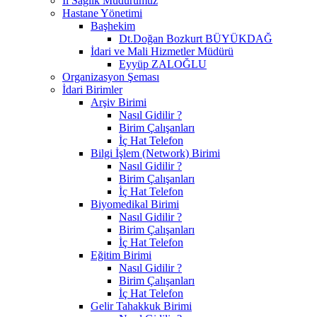
İl Sağlık Müdürümüz
Hastane Yönetimi
Başhekim
Dt.Doğan Bozkurt BÜYÜKDAĞ
İdari ve Mali Hizmetler Müdürü
Eyyüp ZALOĞLU
Organizasyon Şeması
İdari Birimler
Arşiv Birimi
Nasıl Gidilir ?
Birim Çalışanları
İç Hat Telefon
Bilgi İşlem (Network) Birimi
Nasıl Gidilir ?
Birim Çalışanları
İç Hat Telefon
Biyomedikal Birimi
Nasıl Gidilir ?
Birim Çalışanları
İç Hat Telefon
Eğitim Birimi
Nasıl Gidilir ?
Birim Çalışanları
İç Hat Telefon
Gelir Tahakkuk Birimi