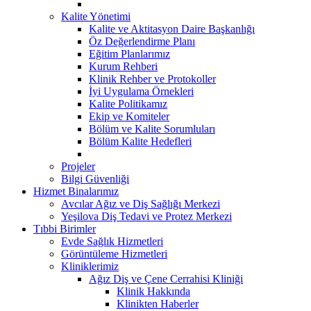
Kalite Yönetimi
Kalite ve Aktitasyon Daire Başkanlığı
Öz Değerlendirme Planı
Eğitim Planlarımız
Kurum Rehberi
Klinik Rehber ve Protokoller
İyi Uygulama Örnekleri
Kalite Politikamız
Ekip ve Komiteler
Bölüm ve Kalite Sorumluları
Bölüm Kalite Hedefleri
Projeler
Bilgi Güvenliği
Hizmet Binalarımız
Avcılar Ağız ve Diş Sağlığı Merkezi
Yeşilova Diş Tedavi ve Protez Merkezi
Tıbbi Birimler
Evde Sağlık Hizmetleri
Görüntüleme Hizmetleri
Kliniklerimiz
Ağız Diş ve Çene Cerrahisi Kliniği
Klinik Hakkında
Klinikten Haberler