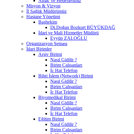
Amaç ve Hedeflerimiz
Misyon & Vizyon
İl Sağlık Müdürümüz
Hastane Yönetimi
Başhekim
Dt.Doğan Bozkurt BÜYÜKDAĞ
İdari ve Mali Hizmetler Müdürü
Eyyüp ZALOĞLU
Organizasyon Şeması
İdari Birimler
Arşiv Birimi
Nasıl Gidilir ?
Birim Çalışanları
İç Hat Telefon
Bilgi İşlem (Network) Birimi
Nasıl Gidilir ?
Birim Çalışanları
İç Hat Telefon
Biyomedikal Birimi
Nasıl Gidilir ?
Birim Çalışanları
İç Hat Telefon
Eğitim Birimi
Nasıl Gidilir ?
Birim Çalışanları