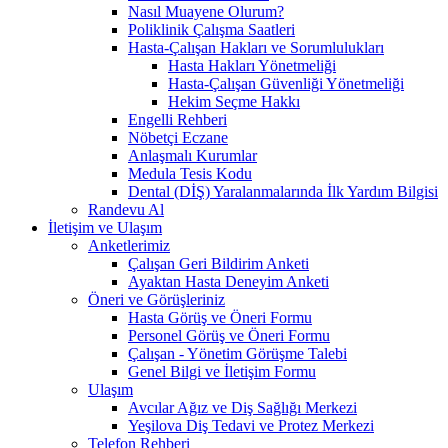
Nasıl Muayene Olurum?
Poliklinik Çalışma Saatleri
Hasta-Çalışan Hakları ve Sorumlulukları
Hasta Hakları Yönetmeliği
Hasta-Çalışan Güvenliği Yönetmeliği
Hekim Seçme Hakkı
Engelli Rehberi
Nöbetçi Eczane
Anlaşmalı Kurumlar
Medula Tesis Kodu
Dental (DİŞ) Yaralanmalarında İlk Yardım Bilgisi
Randevu Al
İletişim ve Ulaşım
Anketlerimiz
Çalışan Geri Bildirim Anketi
Ayaktan Hasta Deneyim Anketi
Öneri ve Görüşleriniz
Hasta Görüş ve Öneri Formu
Personel Görüş ve Öneri Formu
Çalışan - Yönetim Görüşme Talebi
Genel Bilgi ve İletişim Formu
Ulaşım
Avcılar Ağız ve Diş Sağlığı Merkezi
Yeşilova Diş Tedavi ve Protez Merkezi
Telefon Rehberi