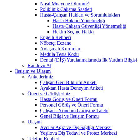
Nasıl Muayene Olurum?
Poliklinik Çalışma Saatleri
Hasta-Çalışan Hakları ve Sorumlulukları
Hasta Hakları Yönetmeliği
Hasta-Çalışan Güvenliği Yönetmeliği
Hekim Seçme Hakkı
Engelli Rehberi
Nöbetçi Eczane
Anlaşmalı Kurumlar
Medula Tesis Kodu
Dental (DİŞ) Yaralanmalarında İlk Yardım Bilgisi
Randevu Al
İletişim ve Ulaşım
Anketlerimiz
Çalışan Geri Bildirim Anketi
Ayaktan Hasta Deneyim Anketi
Öneri ve Görüşleriniz
Hasta Görüş ve Öneri Formu
Personel Görüş ve Öneri Formu
Çalışan - Yönetim Görüşme Talebi
Genel Bilgi ve İletişim Formu
Ulaşım
Avcılar Ağız ve Diş Sağlığı Merkezi
Yeşilova Diş Tedavi ve Protez Merkezi
Telefon Rehberi