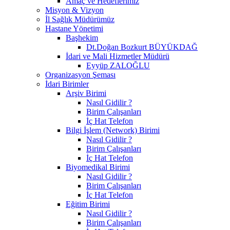
Amaç ve Hedeflerimiz
Misyon & Vizyon
İl Sağlık Müdürümüz
Hastane Yönetimi
Başhekim
Dt.Doğan Bozkurt BÜYÜKDAĞ
İdari ve Mali Hizmetler Müdürü
Eyyüp ZALOĞLU
Organizasyon Şeması
İdari Birimler
Arşiv Birimi
Nasıl Gidilir ?
Birim Çalışanları
İç Hat Telefon
Bilgi İşlem (Network) Birimi
Nasıl Gidilir ?
Birim Çalışanları
İç Hat Telefon
Biyomedikal Birimi
Nasıl Gidilir ?
Birim Çalışanları
İç Hat Telefon
Eğitim Birimi
Nasıl Gidilir ?
Birim Çalışanları