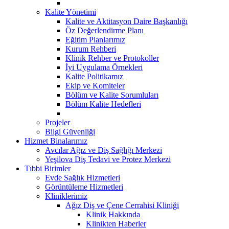
Kalite Yönetimi
Kalite ve Aktitasyon Daire Başkanlığı
Öz Değerlendirme Planı
Eğitim Planlarımız
Kurum Rehberi
Klinik Rehber ve Protokoller
İyi Uygulama Örnekleri
Kalite Politikamız
Ekip ve Komiteler
Bölüm ve Kalite Sorumluları
Bölüm Kalite Hedefleri
Projeler
Bilgi Güvenliği
Hizmet Binalarımız
Avcılar Ağız ve Diş Sağlığı Merkezi
Yeşilova Diş Tedavi ve Protez Merkezi
Tıbbi Birimler
Evde Sağlık Hizmetleri
Görüntüleme Hizmetleri
Kliniklerimiz
Ağız Diş ve Çene Cerrahisi Kliniği
Klinik Hakkında
Klinikten Haberler