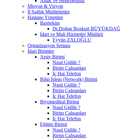
Amaç ve Hedeflerimiz
Misyon & Vizyon
İl Sağlık Müdürümüz
Hastane Yönetimi
Başhekim
Dt.Doğan Bozkurt BÜYÜKDAĞ
İdari ve Mali Hizmetler Müdürü
Eyyüp ZALOĞLU
Organizasyon Şeması
İdari Birimler
Arşiv Birimi
Nasıl Gidilir ?
Birim Çalışanları
İç Hat Telefon
Bilgi İşlem (Network) Birimi
Nasıl Gidilir ?
Birim Çalışanları
İç Hat Telefon
Biyomedikal Birimi
Nasıl Gidilir ?
Birim Çalışanları
İç Hat Telefon
Eğitim Birimi
Nasıl Gidilir ?
Birim Çalışanları