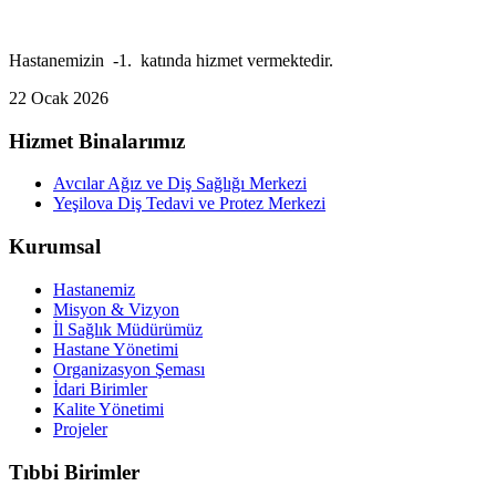
Hastanemizin -1. katında hizmet vermektedir.
22 Ocak 2026
Hizmet Binalarımız
Avcılar Ağız ve Diş Sağlığı Merkezi
Yeşilova Diş Tedavi ve Protez Merkezi
Kurumsal
Hastanemiz
Misyon & Vizyon
İl Sağlık Müdürümüz
Hastane Yönetimi
Organizasyon Şeması
İdari Birimler
Kalite Yönetimi
Projeler
Tıbbi Birimler