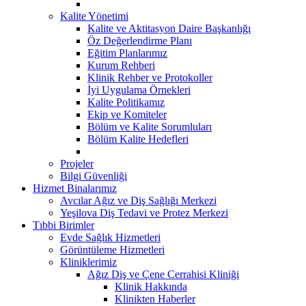
Kalite Yönetimi
Kalite ve Aktitasyon Daire Başkanlığı
Öz Değerlendirme Planı
Eğitim Planlarımız
Kurum Rehberi
Klinik Rehber ve Protokoller
İyi Uygulama Örnekleri
Kalite Politikamız
Ekip ve Komiteler
Bölüm ve Kalite Sorumluları
Bölüm Kalite Hedefleri
Projeler
Bilgi Güvenliği
Hizmet Binalarımız
Avcılar Ağız ve Diş Sağlığı Merkezi
Yeşilova Diş Tedavi ve Protez Merkezi
Tıbbi Birimler
Evde Sağlık Hizmetleri
Görüntüleme Hizmetleri
Kliniklerimiz
Ağız Diş ve Çene Cerrahisi Kliniği
Klinik Hakkında
Klinikten Haberler