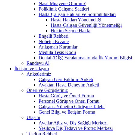
Nasıl Muayene Olurum?
Poliklinik Çalışma Saatleri
Hasta-Çalışan Hakları ve Sorumlulukları
Hasta Hakları Yönetmeliği
Hasta-Çalışan Güvenliği Yönetmeliği
Hekim Seçme Hakkı
Engelli Rehberi
Nöbetçi Eczane
Anlaşmalı Kurumlar
Medula Tesis Kodu
Dental (DİŞ) Yaralanmalarında İlk Yardım Bilgisi
Randevu Al
İletişim ve Ulaşım
Anketlerimiz
Çalışan Geri Bildirim Anketi
Ayaktan Hasta Deneyim Anketi
Öneri ve Görüşleriniz
Hasta Görüş ve Öneri Formu
Personel Görüş ve Öneri Formu
Çalışan - Yönetim Görüşme Talebi
Genel Bilgi ve İletişim Formu
Ulaşım
Avcılar Ağız ve Diş Sağlığı Merkezi
Yeşilova Diş Tedavi ve Protez Merkezi
Telefon Rehberi