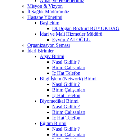
Amaç ve Hedeflerimiz
Misyon & Vizyon
İl Sağlık Müdürümüz
Hastane Yönetimi
Başhekim
Dt.Doğan Bozkurt BÜYÜKDAĞ
İdari ve Mali Hizmetler Müdürü
Eyyüp ZALOĞLU
Organizasyon Şeması
İdari Birimler
Arşiv Birimi
Nasıl Gidilir ?
Birim Çalışanları
İç Hat Telefon
Bilgi İşlem (Network) Birimi
Nasıl Gidilir ?
Birim Çalışanları
İç Hat Telefon
Biyomedikal Birimi
Nasıl Gidilir ?
Birim Çalışanları
İç Hat Telefon
Eğitim Birimi
Nasıl Gidilir ?
Birim Çalışanları