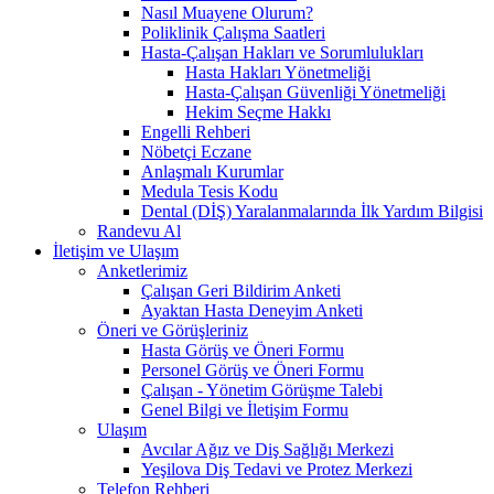
Nasıl Muayene Olurum?
Poliklinik Çalışma Saatleri
Hasta-Çalışan Hakları ve Sorumlulukları
Hasta Hakları Yönetmeliği
Hasta-Çalışan Güvenliği Yönetmeliği
Hekim Seçme Hakkı
Engelli Rehberi
Nöbetçi Eczane
Anlaşmalı Kurumlar
Medula Tesis Kodu
Dental (DİŞ) Yaralanmalarında İlk Yardım Bilgisi
Randevu Al
İletişim ve Ulaşım
Anketlerimiz
Çalışan Geri Bildirim Anketi
Ayaktan Hasta Deneyim Anketi
Öneri ve Görüşleriniz
Hasta Görüş ve Öneri Formu
Personel Görüş ve Öneri Formu
Çalışan - Yönetim Görüşme Talebi
Genel Bilgi ve İletişim Formu
Ulaşım
Avcılar Ağız ve Diş Sağlığı Merkezi
Yeşilova Diş Tedavi ve Protez Merkezi
Telefon Rehberi