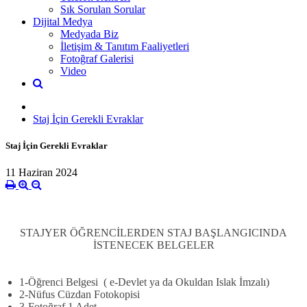
Sık Sorulan Sorular
Dijital Medya
Medyada Biz
İletişim & Tanıtım Faaliyetleri
Fotoğraf Galerisi
Video
Staj İçin Gerekli Evraklar
Staj İçin Gerekli Evraklar
11 Haziran 2024
STAJYER ÖĞRENCİLERDEN STAJ BAŞLANGICINDA
İSTENECEK BELGELER
1-Öğrenci Belgesi
( e-Devlet ya da Okuldan Islak İmzalı)
2-
Nüfus Cüzdan Fotokopisi
3-
Fotoğraf 1 Adet