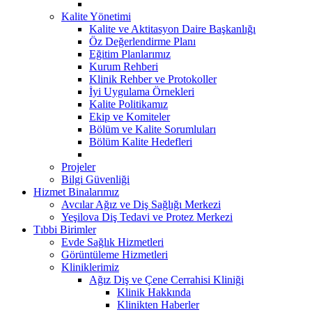
Kalite Yönetimi
Kalite ve Aktitasyon Daire Başkanlığı
Öz Değerlendirme Planı
Eğitim Planlarımız
Kurum Rehberi
Klinik Rehber ve Protokoller
İyi Uygulama Örnekleri
Kalite Politikamız
Ekip ve Komiteler
Bölüm ve Kalite Sorumluları
Bölüm Kalite Hedefleri
Projeler
Bilgi Güvenliği
Hizmet Binalarımız
Avcılar Ağız ve Diş Sağlığı Merkezi
Yeşilova Diş Tedavi ve Protez Merkezi
Tıbbi Birimler
Evde Sağlık Hizmetleri
Görüntüleme Hizmetleri
Kliniklerimiz
Ağız Diş ve Çene Cerrahisi Kliniği
Klinik Hakkında
Klinikten Haberler