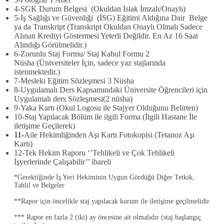
4-SGK Durum Belgesi
(Okuldan Islak İmzalı/Onaylı)
5-
İş Sağlığı ve Güvenliği (İSG) Eğitimi Aldığına Dair Belge
ya da Transkript
(Transkript Okuldan Onaylı Olmalı Sadece
Alınan Krediyi Göstermesi Yeterli Değildir. En Az 16 Saat
Alındığı Görülmelidir.)
6-
Zorunlu Staj Formu/ Staj Kabul Formu 2
Nüsha
(Üniversiteler İçin, sadece yaz stajlarında
istenmektedir.)
7-
Mesleki Eğitim Sözleşmesi 3 Nüsha
8-Uygulamalı Ders Kapsamındaki Üniversite Öğrencileri için
Uygulamalı ders Sözleşmesi
(2 nüsha)
9-
Yaka Kartı
(Okul Logosu ile Stajyer Olduğunu Belirten)
10-
Staj Yapılacak Bölüm ile ilgili Forma
(İlgili Hastane İle
iletişime Geçilerek)
11-
Aile Hekimliğinden Aşı Kartı Fotokopisi
(Tetanoz Aşı
Kartı)
12-Tek Hekim Raporu ‘’Tehlikeli ve Çok Tehlikeli
İşyerlerinde Çalışabilir’’ ibareli
*Gerektiğinde İş Yeri Hekiminin Uygun Gördüğü Diğer Tetkik,
Tahlil ve Belgeler
**Rapor için öncelikle staj yapılacak kurum ile iletişime geçilmelidir
*** Rapor en fazla 2 (iki) ay öncesine ait olmalıdır (staj başlangıç